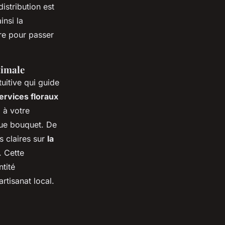
istribution est
insi la
aire pour passer
timale
uitive qui guide
ervices floraux
 à votre
ue bouquet. De
es claires sur
la
. Cette
tité
rtisanat local.