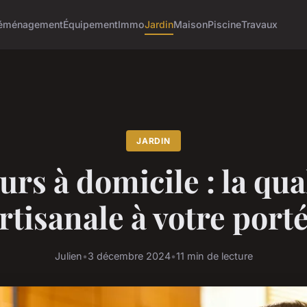
éménagement
Équipement
Immo
Jardin
Maison
Piscine
Travaux
JARDIN
urs à domicile : la qua
rtisanale à votre port
Julien
•
3 décembre 2024
•
11 min de lecture