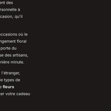
ent des
rsonnelle à
asion, qu'il
ccasions où le
ngement floral
 porte du
se des artisans,
nière minute.
 l'étranger,
de types de
e
fleurs
ter votre cadeau