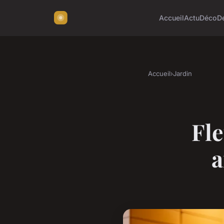
Accueil
Actu
Déco
D
Accueil
›
Jardin
Fle
a