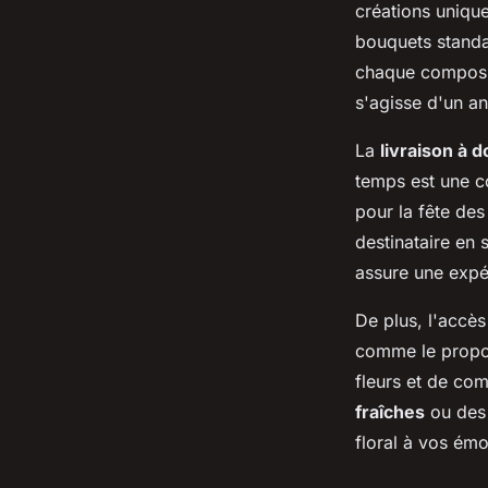
créations uniqu
bouquets standa
chaque composit
s'agisse d'un a
La
livraison à d
temps est une c
pour la fête des
destinataire en 
assure une expé
De plus, l'accè
comme le propos
fleurs et de co
fraîches
ou des 
floral à vos émo