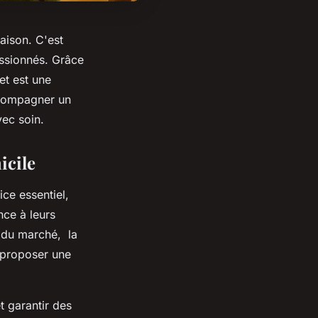
raison. C'est
assionnés. Grâce
et est une
ccompagner un
vec soin.
icile
ce essentiel,
nce à leurs
s du marché, la
 proposer une
t garantir des