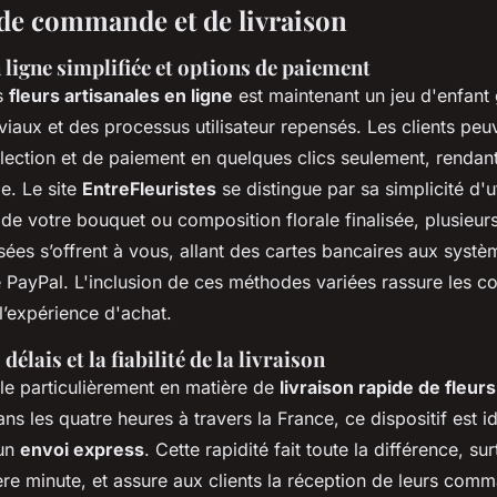
de commande et de livraison
igne simplifiée et options de paiement
s
fleurs artisanales en ligne
est maintenant un jeu d'enfant
viaux et des processus utilisateur repensés. Les clients peu
lection et de paiement en quelques clics seulement, rendan
le. Le site
EntreFleuristes
se distingue par sa simplicité d'ut
n de votre bouquet ou composition florale finalisée, plusieur
sées s’offrent à vous, allant des cartes bancaires aux syst
ue PayPal. L'inclusion de ces méthodes variées rassure les
l’expérience d'achat.
 délais et la fiabilité de la livraison
lle particulièrement en matière de
livraison rapide de fleurs
ns les quatre heures à travers la France, ce dispositif est 
 un
envoi express
. Cette rapidité fait toute la différence, su
ère minute, et assure aux clients la réception de leurs co