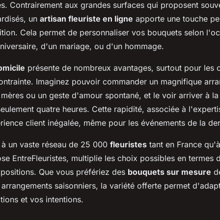
es. Contrairement aux grandes surfaces qui proposent souv
rdisés, un
artisan fleuriste en ligne
apporte une touche pe
ion. Cela permet de personnaliser vos bouquets selon l'occ
nniversaire, d'un mariage, ou d'un hommage.
omicile
présente de nombreux avantages, surtout pour les o
ontrainte. Imaginez pouvoir commander un magnifique arra
 mères ou un geste d'amour spontané, et le voir arriver à la
seulement quatre heures. Cette rapidité, associée à l'experti
rience client inégalée, même pour les événements de la der
s à un vaste réseau de 25 000
fleuristes
tant en France qu'à
e EntreFleuristes, multiplie les choix possibles en termes 
mpositions. Que vous préfériez des
bouquets sur mesure
d
arrangements saisonniers, la variété offerte permet d'adap
tions et vos intentions.