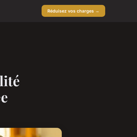
Réduisez vos charges →
lité
ée