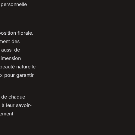
e personnelle
sition florale.
ement des
 aussi de
 dimension
beauté naturelle
ux pour garantir
nt de chaque
à leur savoir-
ivement