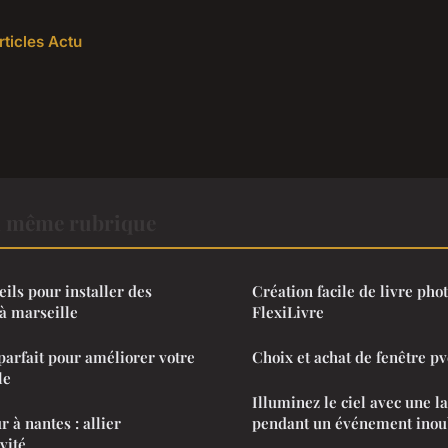
rticles Actu
a même rubrique
ils pour installer des
Création facile de livre ph
à marseille
FlexiLivre
 parfait pour améliorer votre
Choix et achat de fenêtre p
le
Illuminez le ciel avec une l
 à nantes : allier
pendant un événement inoub
vité