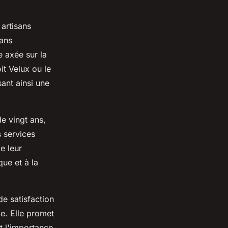
 artisans
sans
 axée sur la
oit Velux ou le
ant ainsi une
e vingt ans,
s services
e leur
ue et à la
e satisfaction
ce. Elle promet
t l'importance