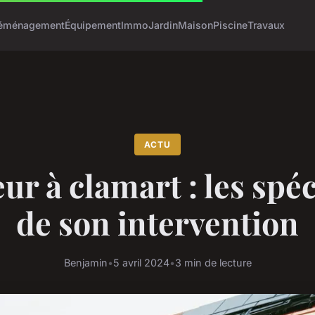
éménagement
Équipement
Immo
Jardin
Maison
Piscine
Travaux
ACTU
r à clamart : les spéc
de son intervention
Benjamin
•
5 avril 2024
•
3 min de lecture