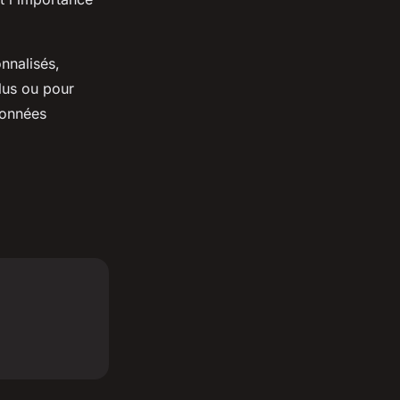
onnalisés,
lus ou pour
données