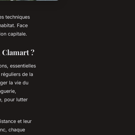
des techniques
habitat. Face
ion capitale.
à Clamart ?
ns, essentielles
 réguliers de la
ger la vie du
nguerie,
, pour lutter
istance et leur
zinc, chaque