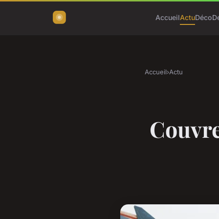
Accueil
Actu
Déco
D
Accueil
›
Actu
Couvreu