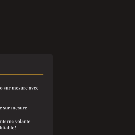
oto sur mesure avec
vc sur mesure
anterne volante
liable !