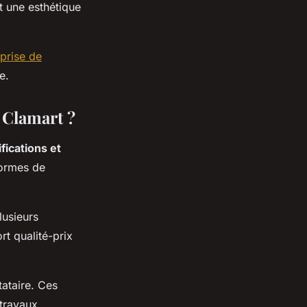
t une esthétique
eprise de
e.
 Clamart ?
ifications et
normes de
lusieurs
rt qualité-prix
tataire. Ces
travaux.