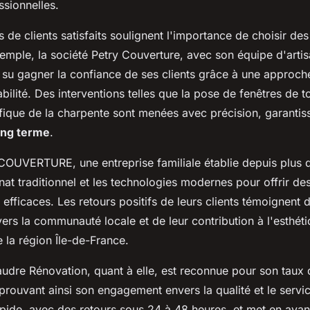
ssionnelles.
de clients satisfaits soulignent l'importance de choisir des
xemple, la société Petry Couverture, avec son équipe d'arti
 su gagner la confiance de ses clients grâce à une approche
abilité. Des interventions telles que la pose de fenêtres de t
fique de la charpente sont menées avec précision, garantiss
long terme
.
 COUVERTURE, une entreprise familiale établie depuis plus d
nat traditionnel et les technologies modernes pour offrir de
 efficaces. Les retours positifs de leurs clients témoignent d
s la communauté locale et de leur contribution à l'esthétiq
e la région Île-de-France.
udre Rénovation, quant à elle, est reconnue pour son taux d
prouvant ainsi son engagement envers la qualité et le servi
apide, avec des retours sous 24 à 48 heures, et met en avan